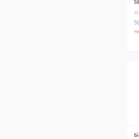
50
5
Не
Бі