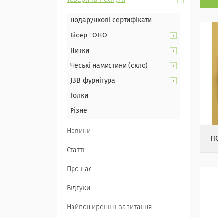
Товари та послуги
Подарункові сертифікати
Бісер TOHO
Нитки
Чеські намистини (скло)
JBB фурнітура
Голки
Різне
Новини
П
Статті
Про нас
Відгуки
Найпоширеніші запитання