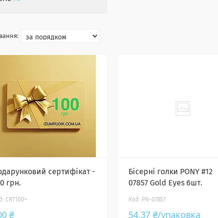
одарунковий сертифікат -
Бісерні голки PONY #12
0 грн.
07857 Gold Eyes 6шт.
CRT100+
PN-07857
00 ₴
54,37 ₴/упаковка