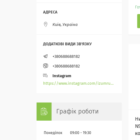
Го
Київ, Україна
+380688688182
+380688688182
Instagram
https://www.instagram.com/izumrudik_toho_store/
Графік роботи
Ни
№
к
Понеділок
09:00
19:30