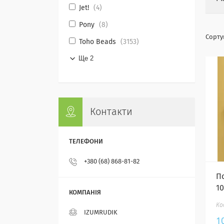
Jet!
4
Pony
8
Toho Beads
3153
Ще 2
Контакти
+380 (68) 868-81-82
П
10
IZUMRUDIK
1