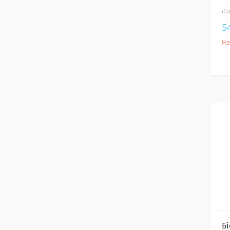
5
Не
Б