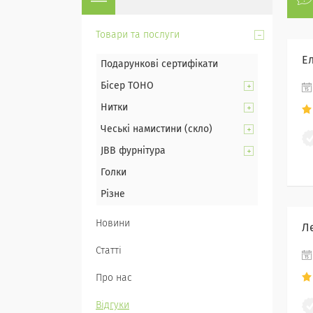
Товари та послуги
Ел
Подарункові сертифікати
Бісер TOHO
Нитки
Чеські намистини (скло)
JBB фурнітура
Голки
Різне
Новини
Л
Статті
Про нас
Відгуки