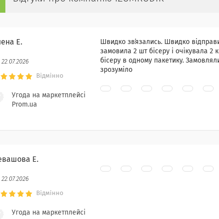
ена Е.
Швидко звʼязались. Швидко відправи
замовила 2 шт бісеру і очікувала 2 
бісеру в одному пакетику. Замовлял
22.07.2026
зрозуміло
Відмінно
Угода на маркетплейсі
Prom.ua
евашова Е.
22.07.2026
Відмінно
Угода на маркетплейсі