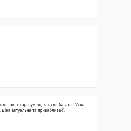
ав, але то зрозуміло, заказів багато... Усім
і. Ціна актуальна та приваблива🙂