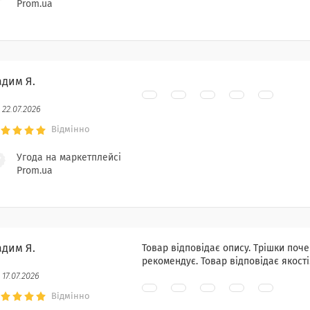
Prom.ua
адим Я.
22.07.2026
Відмінно
Угода на маркетплейсі
Prom.ua
адим Я.
Товар відповідає опису. Трішки почек
рекомендує. Товар відповідає якост
17.07.2026
Відмінно