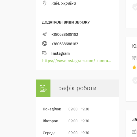
Київ, Україна
+380688688182
+380688688182
Ю
Instagram
https://www.instagram.com/izumrudik_toho_store/
Графік роботи
Понеділок
09:00
19:30
З
Вівторок
09:00
19:30
Середа
09:00
19:30