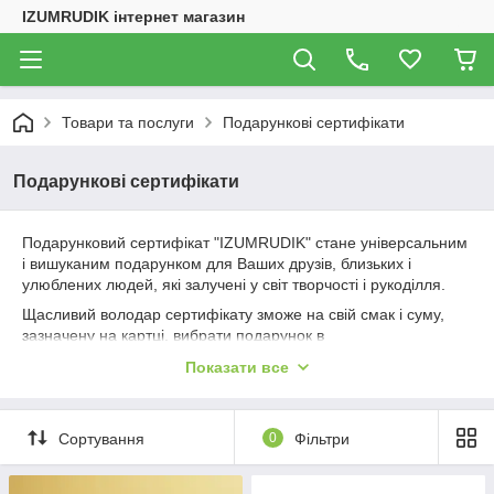
IZUMRUDIK інтернет магазин
Товари та послуги
Подарункові сертифікати
Подарункові сертифікати
Подарунковий сертифікат "IZUMRUDIK" стане універсальним
і вишуканим подарунком для Ваших друзів, близьких і
улюблених людей, які залучені у світ творчості і рукоділля.
Щасливий володар сертифікату зможе на свій смак і суму,
зазначену на картці, вибрати подарунок в
IZUMRUDIK
онлайн. Якщо сума замовлення перевищує суму,
Показати все
зазначену в сертифікаті, доплата здійснюється платіжною
карткою.
Термін дії сертифіката - 6 місяців з дня покупки.
Сортування
0
Фільтри