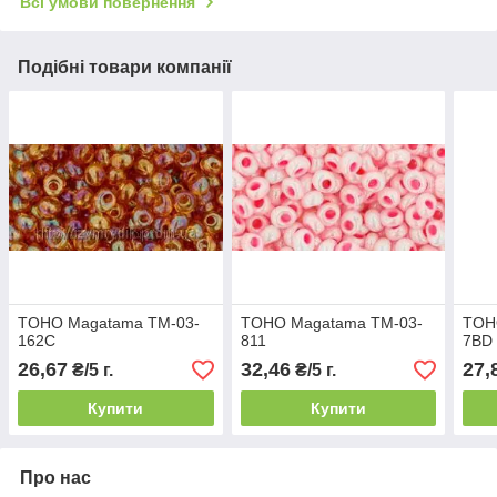
Всі умови повернення
Подібні товари компанії
TOHO Magatama TM-03-
TOHO Magatama TM-03-
TOH
162C
811
7BD
26,67
32,46
27,
₴/5 г.
₴/5 г.
Купити
Купити
Про нас