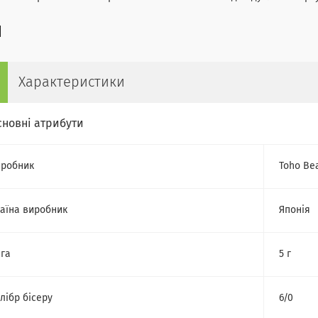
Характеристики
сновні атрибути
робник
Toho Be
аїна виробник
Японія
га
5 г
лібр бісеру
6/0