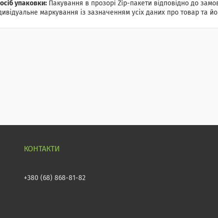
осіб упаковки:
Пакування в прозорі Zip-пакети відповідно до замов
дивідуальне маркування із зазначенням усіх даних про товар та йог
+380 (68) 868-81-82