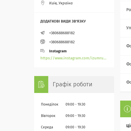
Київ, Україна
Ро
Уп
+380688688182
+380688688182
Ф
Instagram
https://www.instagram.com/izumrudik_toho_store/
Фо
Фо
Графік роботи
Понеділок
09:00
19:30
Вівторок
09:00
19:30
Ці
Середа
09:00
19:30