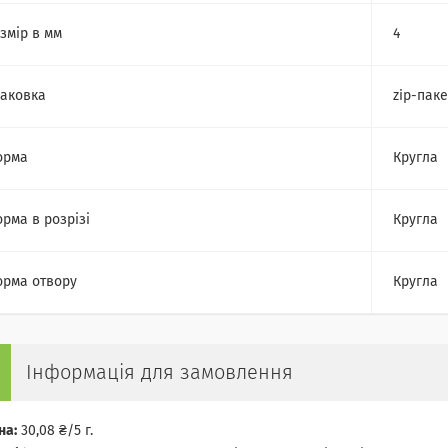
змір в мм
4
аковка
zip-паке
орма
Кругла
рма в розрізі
Кругла
рма отвору
Кругла
Інформація для замовлення
на:
30,08 ₴/5 г.