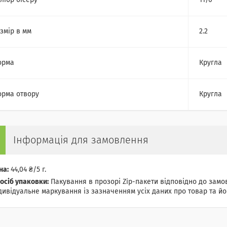
лібр бісеру
11/0
змір в мм
2.2
орма
Кругла
рма отвору
Кругла
Інформація для замовлення
на:
44,04 ₴/5 г.
осіб упаковки:
Пакування в прозорі Zip-пакети відповідно до замов
дивідуальне маркування із зазначенням усіх даних про товар та йог