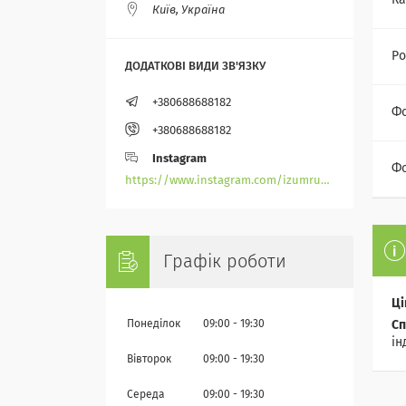
Ка
Київ, Україна
Ро
+380688688182
Ф
+380688688182
Instagram
Фо
https://www.instagram.com/izumrudik_toho_store/
Графік роботи
Ці
Понеділок
09:00
19:30
Сп
ін
Вівторок
09:00
19:30
Середа
09:00
19:30