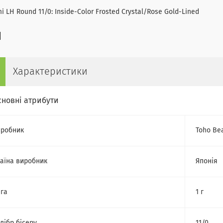
i LH Round 11/0: Inside-Color Frosted Crystal/Rose Gold-Lined
Характеристики
сновні атрибути
робник
Toho Be
аїна виробник
Японія
га
1 г