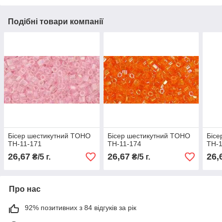
Подібні товари компанії
Бісер шестикутний TOHO
Бісер шестикутний TOHO
Бісе
TH-11-171
TH-11-174
TH-
26,67
26,67
26,
₴/5 г.
₴/5 г.
Про нас
92% позитивних з 84 відгуків за рік