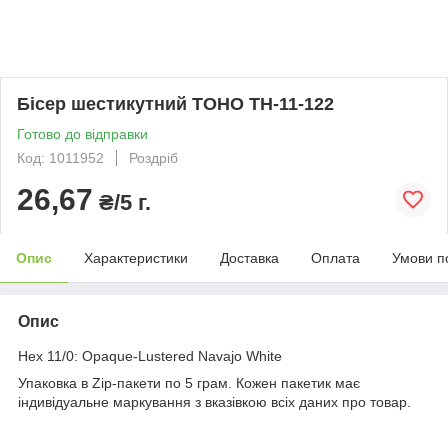
Бісер шестикутний TOHO TH-11-122
Готово до відправки
Код: 1011952
Роздріб
26,67
₴/5 г.
Опис
Характеристики
Доставка
Оплата
Умови п
Опис
Hex 11/0: Opaque-Lustered Navajo White
Упаковка в Zip-пакети по 5 грам. Кожен пакетик має
індивідуальне маркування з вказівкою всіх даних про товар.