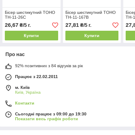
Бісер шестикутний TOHO
Бісер шестикутний TOHO
Бісе
TH-11-26C
TH-11-167B
TH-1
26,67
27,81
27,
₴/5 г.
₴/5 г.
Купити
Купити
Про нас
92% позитивних з 84 відгуків за рік
Працює з 22.02.2011
м. Київ
Київ, Україна
Контакти
Сьогодні працює з 09:00 до 19:30
Показати весь графік роботи