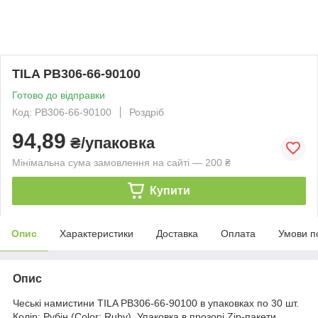
TILA PB306-66-90100
Готово до відправки
Код: PB306-66-90100
Роздріб
94,89
₴/упаковка
Мінімальна сума замовлення на сайті — 200 ₴
Купити
Опис
Характеристики
Доставка
Оплата
Умови п
Опис
Чеські намистини TILA PB306-66-90100 в упаковках по 30 шт.
Колір: Рубін (Color: Ruby). Упаковка в прозорі Zip-пакети.