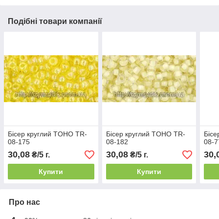
Подібні товари компанії
Бісер круглий TOHO TR-
Бісер круглий TOHO TR-
Бісе
08-175
08-182
08-7
30,08
30,08
30,
₴/5 г.
₴/5 г.
Купити
Купити
Про нас