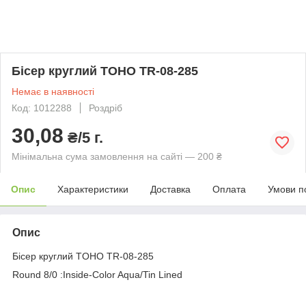
Бісер круглий TOHO TR-08-285
Немає в наявності
Код: 1012288
Роздріб
30,08
₴/5 г.
Мінімальна сума замовлення на сайті — 200 ₴
Опис
Характеристики
Доставка
Оплата
Умови п
Опис
Бісер круглий TOHO TR-08-285
Round 8/0 :Inside-Color Aqua/Tin Lined