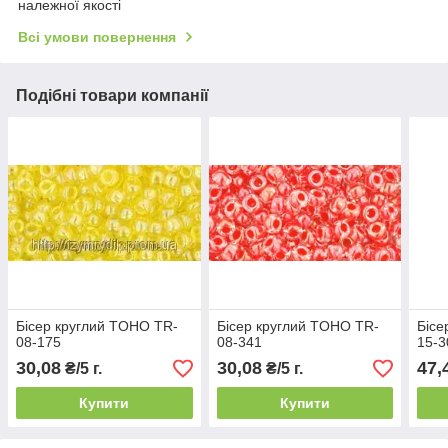
належної якості
Всі умови повернення
Подібні товари компанії
Бісер круглий TOHO TR-
Бісер круглий TOHO TR-
Бісе
08-175
08-341
15-3
30,08
30,08
47,
₴/5 г.
₴/5 г.
Купити
Купити