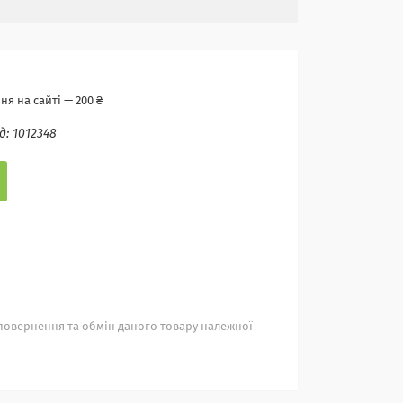
я на сайті — 200 ₴
д:
1012348
повернення та обмін даного товару належної