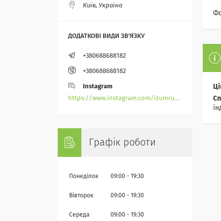
Київ, Україна
Фо
+380688688182
+380688688182
Instagram
Ці
https://www.instagram.com/izumrudik_toho_store/
Сп
ін
Графік роботи
Понеділок
09:00
19:30
Вівторок
09:00
19:30
Середа
09:00
19:30