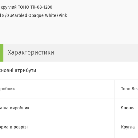
 круглий TOHO TR-08-1200
 8/0 :Marbled Opaque White/Pink
Характеристики
сновні атрибути
робник
Toho Be
аїна виробник
Японія
рма в розрізі
Кругла