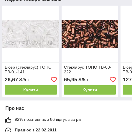
Бісер (стеклярус) TOHO
Стеклярус TOHO TB-03-
Бісе
TB-01-141
222
TB-0
26,67
65,95
127
₴/5 г.
₴/5 г.
Купити
Купити
Про нас
92% позитивних з 86 відгуків за рік
Працює з 22.02.2011