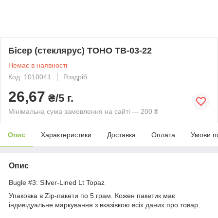
Бісер (стеклярус) TOHO TB-03-22
Немає в наявності
Код: 1010041
Роздріб
26,67
₴/5 г.
Мінімальна сума замовлення на сайті — 200 ₴
Опис
Характеристики
Доставка
Оплата
Умови п
Опис
Bugle #3: Silver-Lined Lt Topaz
Упаковка в Zip-пакети по 5 грам. Кожен пакетик має
індивідуальне маркування з вказівкою всіх даних про товар.