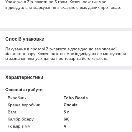
Упаковка в Zip-пакети по 5 грам. Кожен пакетик має
індивідуальне маркування з вказівкою всіх даних про товар.
Спосіб упаковки
Пакування в прозорі Zip-пакети відповідно до замовленої
кількості товару. Кожен пакетик має індивідуальне маркування
із зазначенням усіх даних про товар та його кількість.
Характеристики
Основні атрибути
Виробник
Toho Beads
Країна виробник
Японія
Вага
5 г
Калібр бісеру
6/0
Розмір в мм
4