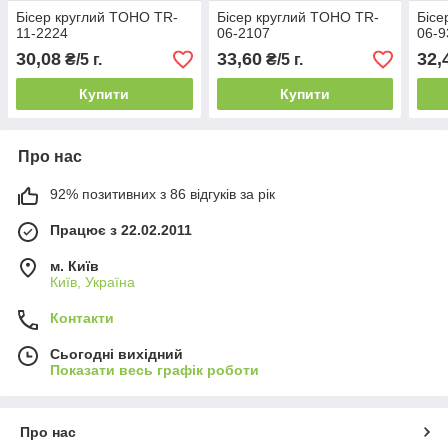
Бісер круглий TOHO TR-
Бісер круглий TOHO TR-
Бісе
11-2224
06-2107
06-9
30,08
33,60
32,
₴/5 г.
₴/5 г.
Купити
Купити
Про нас
92% позитивних з 86 відгуків за рік
Працює з 22.02.2011
м. Київ
Київ, Україна
Контакти
Сьогодні вихідний
Показати весь графік роботи
Про нас