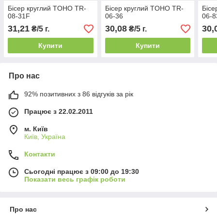
Бісер круглий TOHO TR-
Бісер круглий TOHO TR-
Бісе
08-31F
06-36
06-8
31,21
30,08
30,
₴/5 г.
₴/5 г.
Купити
Купити
Про нас
92% позитивних з 86 відгуків за рік
Працює з 22.02.2011
м. Київ
Київ, Україна
Контакти
Сьогодні працює з 09:00 до 19:30
Показати весь графік роботи
Про нас