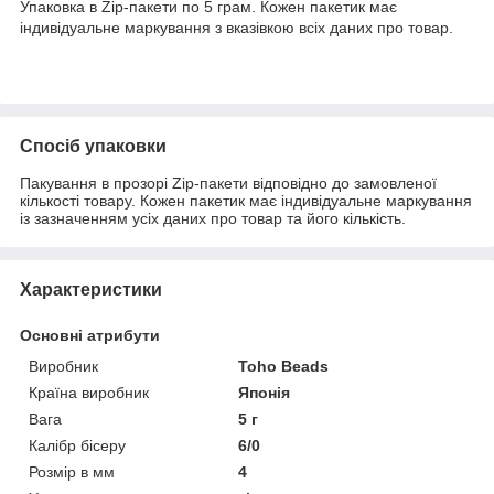
Упаковка в Zip-пакети по 5 грам. Кожен пакетик має
індивідуальне маркування з вказівкою всіх даних про товар.
Спосіб упаковки
Пакування в прозорі Zip-пакети відповідно до замовленої
кількості товару. Кожен пакетик має індивідуальне маркування
із зазначенням усіх даних про товар та його кількість.
Характеристики
Основні атрибути
Виробник
Toho Beads
Країна виробник
Японія
Вага
5 г
Калібр бісеру
6/0
Розмір в мм
4