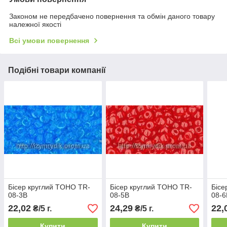
Законом не передбачено повернення та обмін даного товару
належної якості
Всі умови повернення
Подібні товари компанії
Бісер круглий TOHO TR-
Бісер круглий TOHO TR-
Бісе
08-3B
08-5B
08-6
22,02
24,29
22,
₴/5 г.
₴/5 г.
Купити
Купити