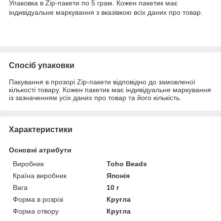
Упаковка в Zip-пакети по 5 грам. Кожен пакетик має
індивідуальне маркування з вказівкою всіх даних про товар.
Спосіб упаковки
Пакування в прозорі Zip-пакети відповідно до замовленої
кількості товару. Кожен пакетик має індивідуальне маркування
із зазначенням усіх даних про товар та його кількість.
Характеристики
Основні атрибути
Виробник
Toho Beads
Країна виробник
Японія
Вага
10 г
Форма в розрізі
Кругла
Форма отвору
Кругла