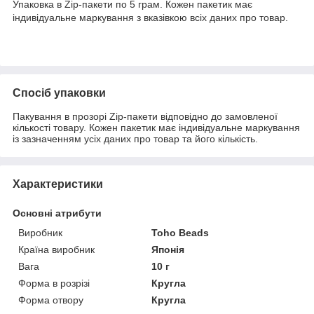
Упаковка в Zip-пакети по 5 грам. Кожен пакетик має
індивідуальне маркування з вказівкою всіх даних про товар.
Спосіб упаковки
Пакування в прозорі Zip-пакети відповідно до замовленої
кількості товару. Кожен пакетик має індивідуальне маркування
із зазначенням усіх даних про товар та його кількість.
Характеристики
Основні атрибути
Виробник
Toho Beads
Країна виробник
Японія
Вага
10 г
Форма в розрізі
Кругла
Форма отвору
Кругла