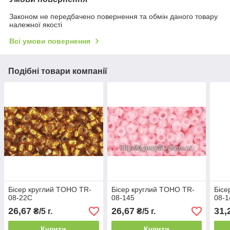
Законом не передбачено повернення та обмін даного товару
належної якості
Всі умови повернення
Подібні товари компанії
Бісер круглий TOHO TR-
Бісер круглий TOHO TR-
Бісе
08-22C
08-145
08-
26,67
26,67
31,
₴/5 г.
₴/5 г.
Купити
Купити