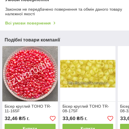
Законом не передбачено повернення та обмін даного товару
належної якості
Всі умови повернення
Подібні товари компанії
Бісер круглий TOHO TR-
Бісер круглий TOHO TR-
Бісе
11-165F
08-175F
08-3
32,46
33,60
33,
₴/5 г.
₴/5 г.
Купити
Купити