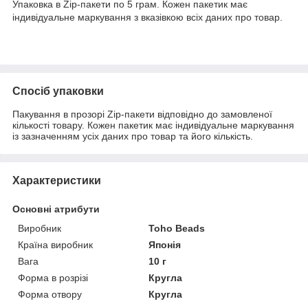
Упаковка в Zip-пакети по 5 грам. Кожен пакетик має
індивідуальне маркування з вказівкою всіх даних про товар.
Спосіб упаковки
Пакування в прозорі Zip-пакети відповідно до замовленої
кількості товару. Кожен пакетик має індивідуальне маркування
із зазначенням усіх даних про товар та його кількість.
Характеристики
Основні атрибути
Виробник
Toho Beads
Країна виробник
Японія
Вага
10 г
Форма в розрізі
Кругла
Форма отвору
Кругла