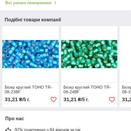
Всі умови повернення
Подібні товари компанії
Бісер круглий TOHO TR-
Бісер круглий TOHO TR-
Бісе
08-23BF
08-24BF
08-
31,21
31,21
31,
₴/5 г.
₴/5 г.
Про нас
92% позитивних з 84 відгуків за рік