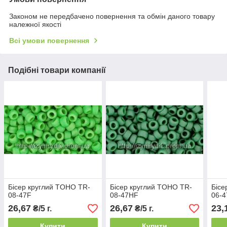
Законом не передбачено повернення та обмін даного товару
належної якості
Всі умови повернення
Подібні товари компанії
Бісер круглий TOHO TR-
Бісер круглий TOHO TR-
Бісе
08-47F
08-47HF
06-4
26,67
26,67
23,
₴/5 г.
₴/5 г.
Купити
Купити