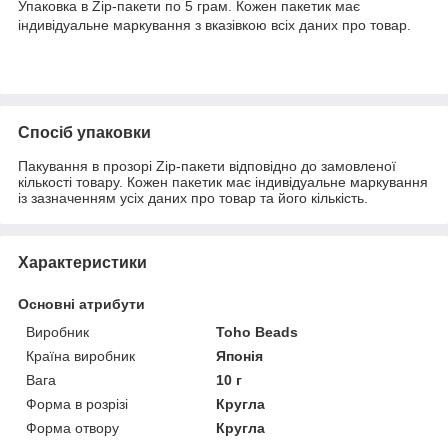
Упаковка в Zip-пакети по 5 грам. Кожен пакетик має
індивідуальне маркування з вказівкою всіх даних про товар.
Спосіб упаковки
Пакування в прозорі Zip-пакети відповідно до замовленої
кількості товару. Кожен пакетик має індивідуальне маркування
із зазначенням усіх даних про товар та його кількість.
Характеристики
Основні атрибути
Виробник
Toho Beads
Країна виробник
Японія
Вага
10 г
Форма в розрізі
Кругла
Форма отвору
Кругла