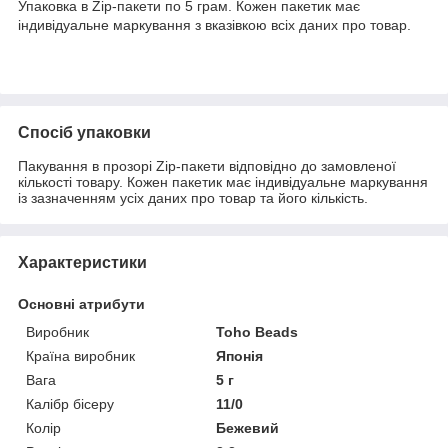
Упаковка в Zip-пакети по 5 грам. Кожен пакетик має
індивідуальне маркування з вказівкою всіх даних про товар.
Спосіб упаковки
Пакування в прозорі Zip-пакети відповідно до замовленої
кількості товару. Кожен пакетик має індивідуальне маркування
із зазначенням усіх даних про товар та його кількість.
Характеристики
Основні атрибути
Виробник
Toho Beads
Країна виробник
Японія
Вага
5 г
Калібр бісеру
11/0
Колір
Бежевий