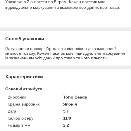
Упаковка в Zip-пакети по 5 грам. Кожен пакетик має
індивідуальне маркування з вказівкою всіх даних про товар.
Спосіб упаковки
Пакування в прозорі Zip-пакети відповідно до замовленої
кількості товару. Кожен пакетик має індивідуальне маркування
із зазначенням усіх даних про товар та його кількість.
Характеристики
Основні атрибути
Виробник
Toho Beads
Країна виробник
Японія
Вага
5 г
Калібр бісеру
11/0
Розмір в мм
2.2