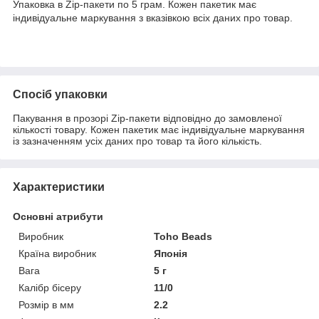
Упаковка в Zip-пакети по 5 грам. Кожен пакетик має
індивідуальне маркування з вказівкою всіх даних про товар.
Спосіб упаковки
Пакування в прозорі Zip-пакети відповідно до замовленої
кількості товару. Кожен пакетик має індивідуальне маркування
із зазначенням усіх даних про товар та його кількість.
Характеристики
Основні атрибути
Виробник
Toho Beads
Країна виробник
Японія
Вага
5 г
Калібр бісеру
11/0
Розмір в мм
2.2