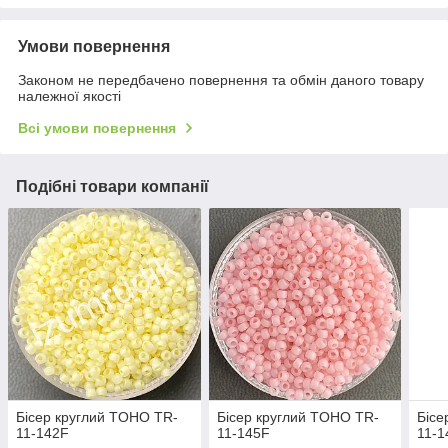
Умови повернення
Законом не передбачено повернення та обмін даного товару
належної якості
Всі умови повернення
Подібні товари компанії
Бісер круглий TOHO TR-
Бісер круглий TOHO TR-
Бісе
11-142F
11-145F
11-1