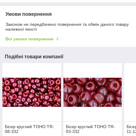
Умови повернення
Законом не передбачено повернення та обмін даного товару
належної якості
Всі умови повернення
Подібні товари компанії
Бісер круглий TOHO TR-
Бісер круглий TOHO TR-
Бісе
08-332
03-332
11-1