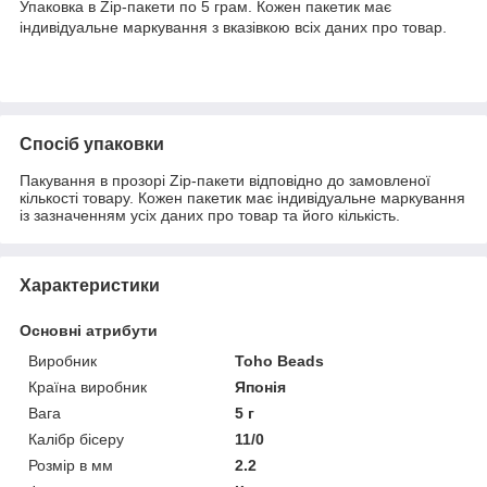
Упаковка в Zip-пакети по 5 грам. Кожен пакетик має
індивідуальне маркування з вказівкою всіх даних про товар.
Спосіб упаковки
Пакування в прозорі Zip-пакети відповідно до замовленої
кількості товару. Кожен пакетик має індивідуальне маркування
із зазначенням усіх даних про товар та його кількість.
Характеристики
Основні атрибути
Виробник
Toho Beads
Країна виробник
Японія
Вага
5 г
Калібр бісеру
11/0
Розмір в мм
2.2