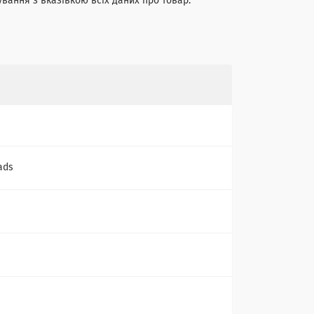
ування з вказівкою всіх даних про товар.
ads