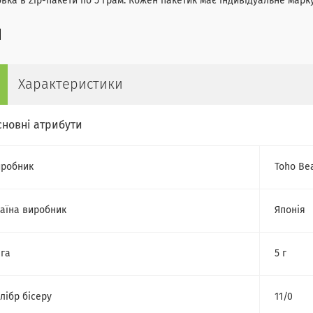
вка в Zip-пакети по 5 грам. Кожен пакетик має індивідуальне марк
Характеристики
сновні атрибути
робник
Toho Be
аїна виробник
Японія
га
5 г
лібр бісеру
11/0