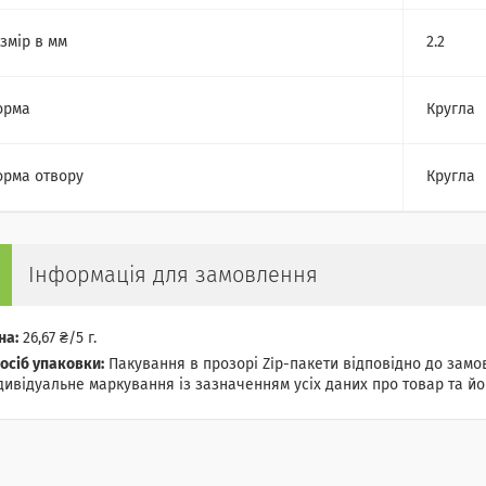
змір в мм
2.2
орма
Кругла
рма отвору
Кругла
Інформація для замовлення
на:
26,67 ₴/5 г.
осіб упаковки:
Пакування в прозорі Zip-пакети відповідно до замов
дивідуальне маркування із зазначенням усіх даних про товар та йог