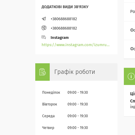
Ро
+380688688182
+380688688182
Ф
Instagram
https://www.instagram.com/izumrudik_toho_store/
Фо
Графік роботи
Понеділок
09:00
19:30
Ці
Сп
Вівторок
09:00
19:30
ін
Середа
09:00
19:30
Четвер
09:00
19:30