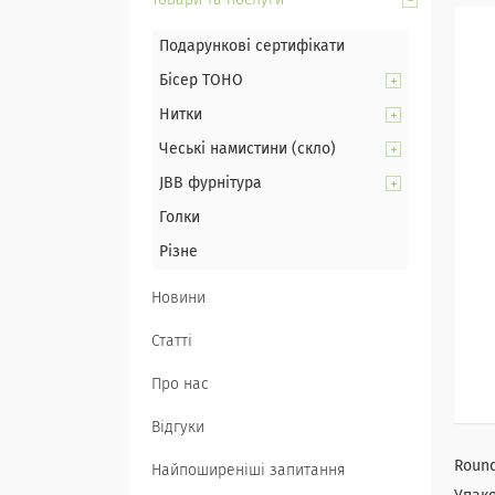
Товари та послуги
Подарункові сертифікати
Бісер TOHO
Нитки
Чеські намистини (скло)
JBB фурнітура
Голки
Різне
Новини
Статті
Про нас
Відгуки
Round
Найпоширеніші запитання