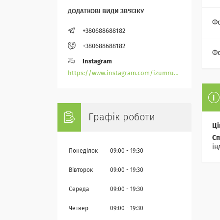
Ф
+380688688182
+380688688182
Фо
Instagram
https://www.instagram.com/izumrudik_toho_store/
Графік роботи
Ці
Сп
ін
Понеділок
09:00
19:30
Вівторок
09:00
19:30
Середа
09:00
19:30
Четвер
09:00
19:30