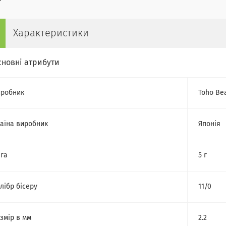
Характеристики
сновні атрибути
робник
Toho Be
аїна виробник
Японія
га
5 г
лібр бісеру
11/0
змір в мм
2.2