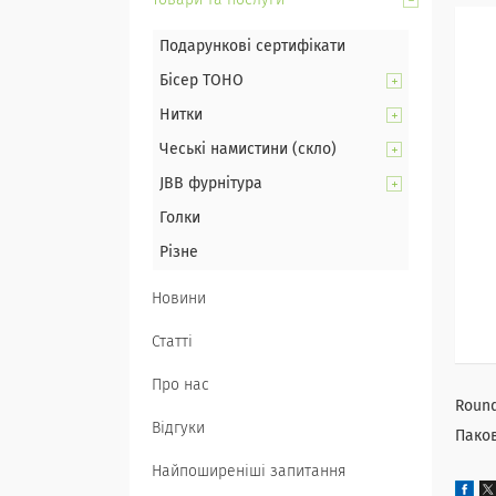
Товари та послуги
Подарункові сертифікати
Бісер TOHO
Нитки
Чеські намистини (скло)
JBB фурнітура
Голки
Різне
Новини
Статті
Про нас
Round
Відгуки
Паков
Найпоширеніші запитання