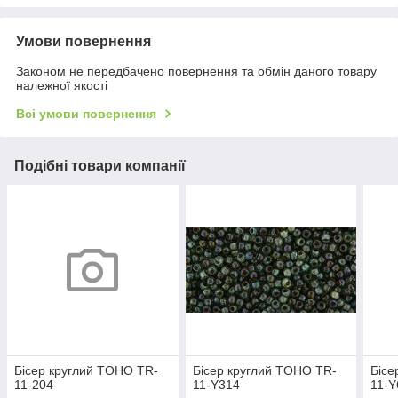
Умови повернення
Законом не передбачено повернення та обмін даного товару
належної якості
Всі умови повернення
Подібні товари компанії
Бісер круглий TOHO TR-
Бісер круглий TOHO TR-
Бісе
11-204
11-Y314
11-Y