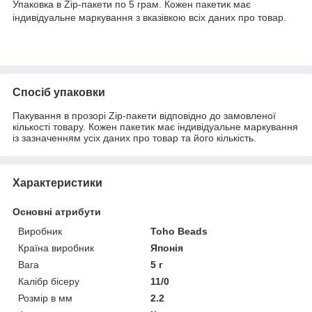
Упаковка в Zip-пакети по 5 грам. Кожен пакетик має
індивідуальне маркування з вказівкою всіх даних про товар.
Спосіб упаковки
Пакування в прозорі Zip-пакети відповідно до замовленої
кількості товару. Кожен пакетик має індивідуальне маркування
із зазначенням усіх даних про товар та його кількість.
Характеристики
Основні атрибути
Виробник
Toho Beads
Країна виробник
Японія
Вага
5 г
Калібр бісеру
11/0
Розмір в мм
2.2