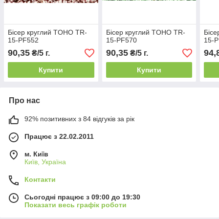
Бісер круглий TOHO TR-
Бісер круглий TOHO TR-
Бісе
15-PF552
15-PF570
15-
90,35
90,35
94,
₴/5 г.
₴/5 г.
Купити
Купити
Про нас
92% позитивних з 84 відгуків за рік
Працює з 22.02.2011
м. Київ
Київ, Україна
Контакти
Сьогодні працює з 09:00 до 19:30
Показати весь графік роботи