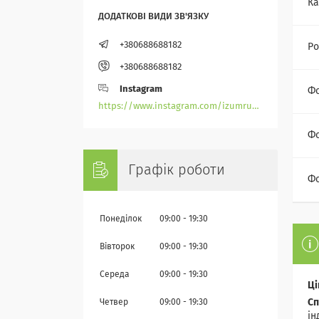
Ка
+380688688182
Ро
+380688688182
Instagram
Ф
https://www.instagram.com/izumrudik_toho_store/
Фо
Графік роботи
Фо
Понеділок
09:00
19:30
Вівторок
09:00
19:30
Середа
09:00
19:30
Ці
Сп
Четвер
09:00
19:30
ін