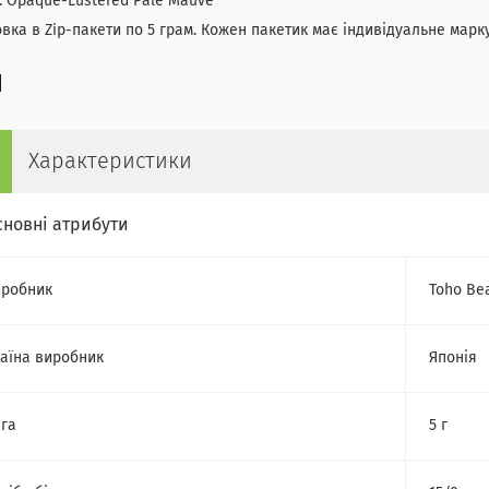
: Opaque-Lustered Pale Mauve
вка в Zip-пакети по 5 грам. Кожен пакетик має індивідуальне марк
Характеристики
сновні атрибути
робник
Toho Be
аїна виробник
Японія
га
5 г