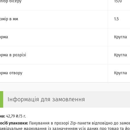
лібр бісеру
15/0
змір в мм
1.5
орма
Кругла
рма в розрізі
Кругла
рма отвору
Кругла
Інформація для замовлення
на:
42,79 ₴/5 г.
осіб упаковки:
Пакування в прозорі Zip-пакети відповідно до замов
дивідуальне маркування із зазначенням усіх даних про товар та йог