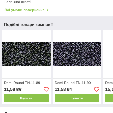
належної якості
Всі умови повернення
Подібні товари компанії
Demi Round TN-11-89
Demi Round TN-11-90
Demi
11,58
11,58
15,
₴/г
₴/г
Купити
Купити