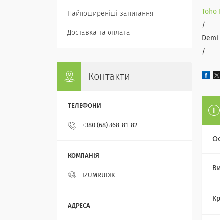
Toho 
Найпоширеніші запитання
/
Доставка та оплата
Demi 
/
Контакти
+380 (68) 868-81-82
О
Ви
IZUMRUDIK
Кр