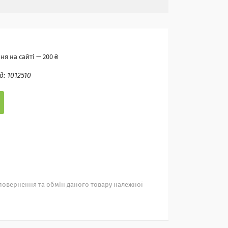
я на сайті — 200 ₴
д:
1012510
повернення та обмін даного товару належної