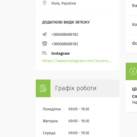
Київ, Україна
Ва
Ко
+380688688182
Фо
+380688688182
Instagram
https://www.instagram.com/izumrudik_toho_store/
Графік роботи
Ці
Сп
ін
Понеділок
09:00
19:30
Вівторок
09:00
19:30
Середа
09:00
19:30