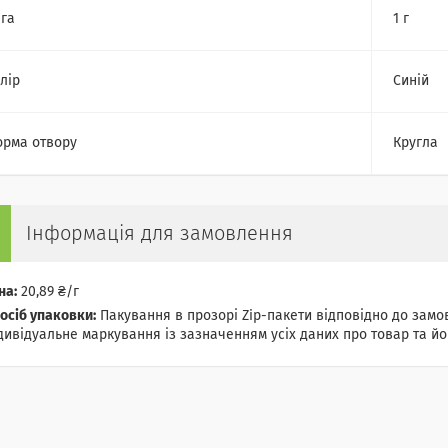
га
1 г
лір
Синій
рма отвору
Кругла
Інформація для замовлення
на:
20,89 ₴/г
осіб упаковки:
Пакування в прозорі Zip-пакети відповідно до замов
дивідуальне маркування із зазначенням усіх даних про товар та йог