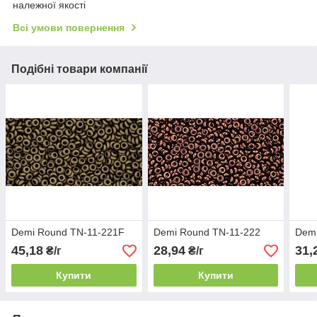
належної якості
Всі умови повернення
Подібні товари компанії
Demi Round TN-11-221F
Demi Round TN-11-222
Demi
45,18
28,94
31,
₴/г
₴/г
Купити
Купити