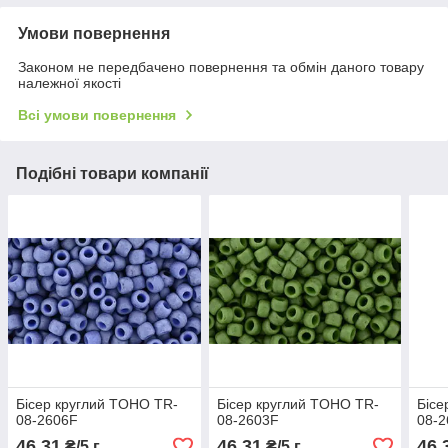
Умови повернення
Законом не передбачено повернення та обмін даного товару
належної якості
Всі умови повернення
Подібні товари компанії
Бісер круглий TOHO TR-
Бісер круглий TOHO TR-
Бісе
08-2606F
08-2603F
08-
46,31
46,31
46,
₴/5 г.
₴/5 г.