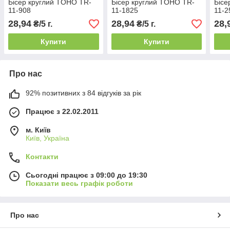
Бісер круглий TOHO TR-
Бісер круглий TOHO TR-
Бісе
11-908
11-1825
11-2
28,94
28,94
28,
₴/5 г.
₴/5 г.
Купити
Купити
Про нас
92% позитивних з 84 відгуків за рік
Працює з 22.02.2011
м. Київ
Київ, Україна
Контакти
Сьогодні працює з 09:00 до 19:30
Показати весь графік роботи
Про нас