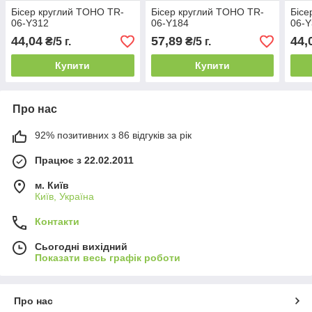
Бісер круглий TOHO TR-
Бісер круглий TOHO TR-
Бісе
06-Y312
06-Y184
06-
44,04
57,89
44,
₴/5 г.
₴/5 г.
Купити
Купити
Про нас
92% позитивних з 86 відгуків за рік
Працює з 22.02.2011
м. Київ
Київ, Україна
Контакти
Сьогодні вихідний
Показати весь графік роботи
Про нас