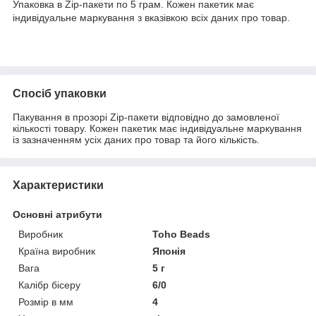
Упаковка в Zip-пакети по 5 грам. Кожен пакетик має
індивідуальне маркування з вказівкою всіх даних про товар.
Спосіб упаковки
Пакування в прозорі Zip-пакети відповідно до замовленої
кількості товару. Кожен пакетик має індивідуальне маркування
із зазначенням усіх даних про товар та його кількість.
Характеристики
Основні атрибути
Виробник
Toho Beads
Країна виробник
Японія
Вага
5 г
Калібр бісеру
6/0
Розмір в мм
4