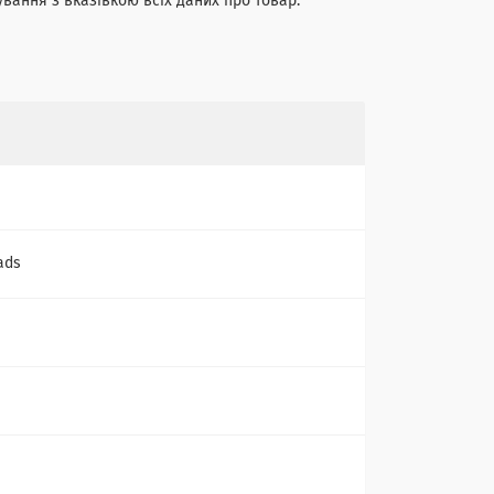
ування з вказівкою всіх даних про товар.
ads