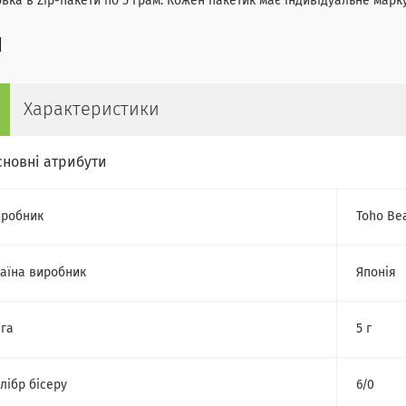
вка в Zip-пакети по 5 грам. Кожен пакетик має індивідуальне марк
Характеристики
сновні атрибути
робник
Toho Be
аїна виробник
Японія
га
5 г
лібр бісеру
6/0