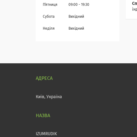
Сп
Пʼятниця
09:00
19:30
ін
Субота
Вихідний
Неділя
Вихідний
Київ, Україна
IZUMRUDIK