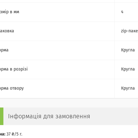
змір в мм
4
аковка
zip-паке
орма
Кругла
рма в розрізі
Кругла
рма отвору
Кругла
Інформація для замовлення
на:
37 ₴/5 г.