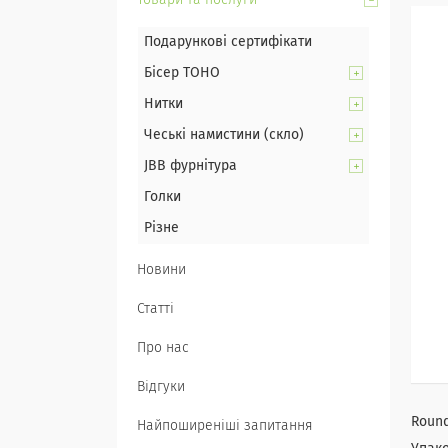
Товари та послуги
Подарункові сертифікати
Бісер TOHO
Нитки
Чеські намистини (скло)
JBB фурнітура
Голки
Різне
Новини
Статті
Про нас
Відгуки
Round
Найпоширеніші запитання