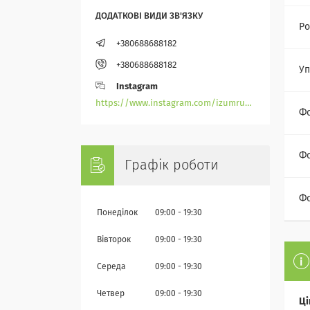
Ро
+380688688182
+380688688182
Уп
Instagram
https://www.instagram.com/izumrudik_toho_store/
Ф
Фо
Графік роботи
Фо
Понеділок
09:00
19:30
Вівторок
09:00
19:30
Середа
09:00
19:30
Четвер
09:00
19:30
Ці