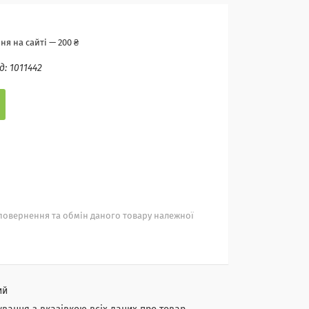
я на сайті — 200 ₴
д:
1011442
повернення та обмін даного товару належної
ий